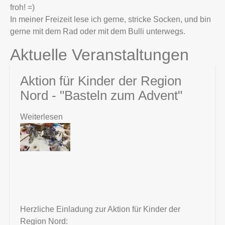
froh! =)
In meiner Freizeit lese ich gerne, stricke Socken, und bin
gerne mit dem Rad oder mit dem Bulli unterwegs.
Aktion für Kinder der Region
Nord - "Basteln zum Advent"
Weiterlesen
über
Aktion
für
Kinder
der
Region
Nord
-
Herzliche Einladung zur Aktion für Kinder der
"Basteln
Region Nord: