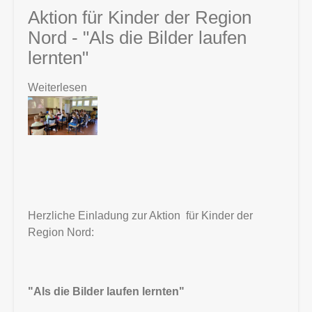
Aktion für Kinder der Region
Nord - "Als die Bilder laufen
lernten"
Weiterlesen
über
Aktion
für
Kinder
der
Region
Nord
-
Herzliche Einladung zur Aktion für Kinder der
"Als
Region Nord:
die
Bilder
laufen
lernten"
"Als die Bilder laufen lernten"